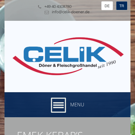
DE
TR
+49 40 4308780
info@celik-doener.de
MENU